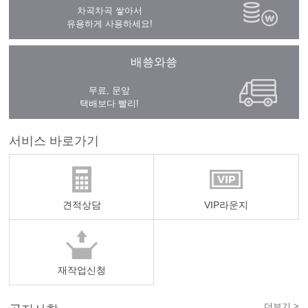
차곡차곡 쌓아서
유용하게 사용하세요!
배쑝와쑝
무료, 문앞
택배보다 빨리!
서비스 바로가기
견적상담
VIP라운지
재작업신청
더보기 >